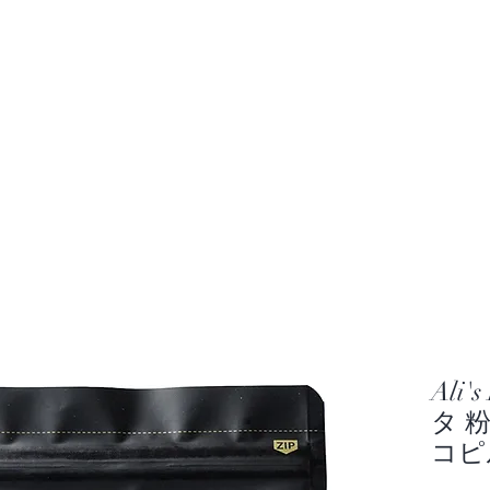
Ali's Kopi Loewak
JAPAN
知識
More
​アリズ コピルアク
パッケージリニューアルのお知らせ
Ali'
タ 粉
コピ