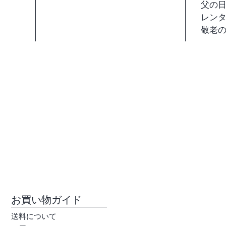
父の
ご注文
レン
クのこ
敬老
※ギフ
らから
​お買い物ガイド
送料について