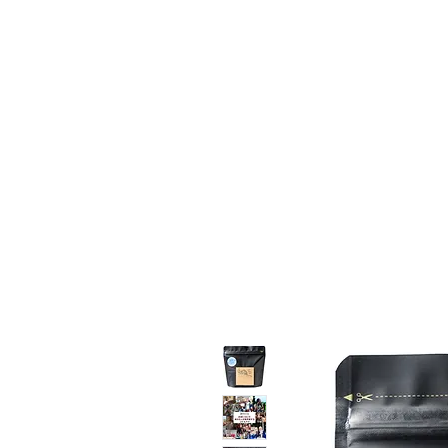
豆
アリズ コピルアクとは
おすすめの飲み方
コピルアク豆