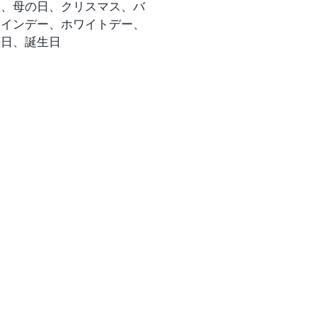
日、母の日、クリスマス、バ
前に是非、アリズ コピルアッ
タインデー、ホワイトデー、
だわりをご覧ください。
の日、誕生日
ト包装ご希望のお客様はこち
どうぞ。