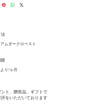
ロブスタ種は相性が良く独特
が生まれます。実際に、コピ
の本場インドネシアではロブ
の方が好まれています。また
コーヒーなど冷たくして飲む
方法
ロブスタの方がおすすめで
ィアムダークロースト
タがおすすめの方
苦みがあるコーヒーが好きな
期限
より1ヵ月
ワイルドな味を楽しみたい方
スコーヒーを作りたい方
インドネシアで好まれるコピ
クを試したい方
ゼント、贈答品、ギフトで
好評をいただいております