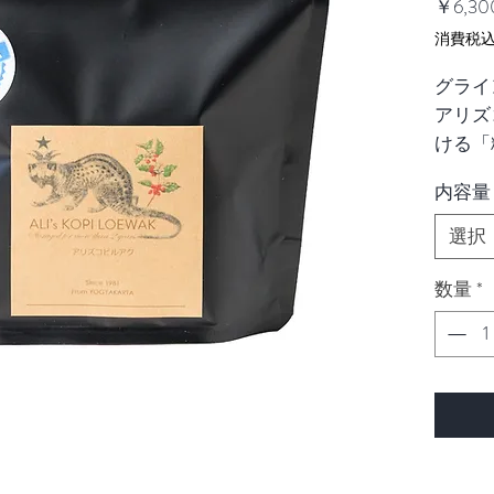
￥6,30
消費税
グライ
アリズ
ける「
ご注文
内容量
す。コ
みいた
選択
コピル
みいた
数量
*
みいた
す。
一般的
強くア
すが、
は言え