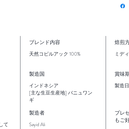
発酵と
の旨味
ルアク
スタ種
アイス
ブレンド内容
焙煎
場合は
す。
天然コピルアック 100%
ミデ
ロブス
少し
製造国
賞味
方
インドネシア
製造日
より
[主な生豆生産地] バニュワン
アイ
ギ
本場
ルア
製造者
プレ
もご
して
Sayid Ali