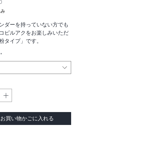
価
0
格
込み
ンダーを持っていない方でも
コピルアクをお楽しみいただ
粉タイプ」です。
後に豆を挽かせていただきま
*
ピルアクの風味を一番お楽し
だける細挽きです。
アクの風味を最大限にお楽し
だくために、1週間以内にお飲
だくことをお勧めいたしま
にロブスタ種は苦みや雑味が
お買い物かごに入れる
ラビカ種の方が良いとされま
コピルアクに限ってはそうと
ません。ジャコウネコの腸内