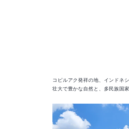
豆
アリズ コピルアクとは
おすすめの飲み方
コピルアク豆
★mybestの
コピルアク発祥の地、インドネ
壮大で豊かな自然と、多民族国