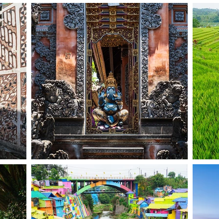
くら？
アク一杯のお値段
のコピルアクのお値段
？
程