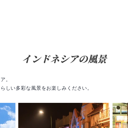
Ali's Kopi Loewak
JAPAN
知識
More
​アリズ コピルアク
パッケージリニューアルのお知らせ
インドネシアの風景
「高級コーヒー豆おすすめランキング」にアリズコピルアクが
シア。
家らしい多彩な風景をお楽しみください。