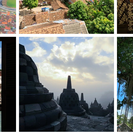
と言われる「コピルアク」。
えるの？」
い？」
いの？」
ルアクに出会い、すっかりハマってしまった私がそんな
て価格が高い理由、本物・偽物の見分け方、コーヒー1杯
。