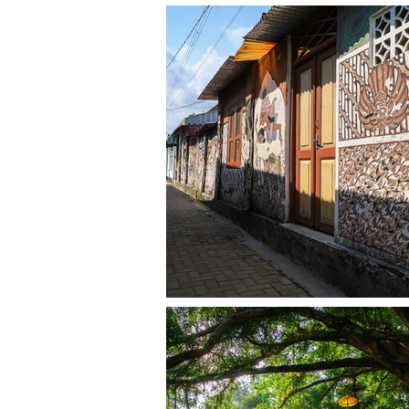
目次
​コピルアクの価格、相場はい
​1.
カフェやホテルでのコピル
2. コピルアクの現地価格
3. お店やネットショップで
なぜ、コピルアクは高いのか
1. 圧倒的に少ない生産量
2. 時間と手間のかかる製造工
3. コピルアクの需要の多さ
​まとめ