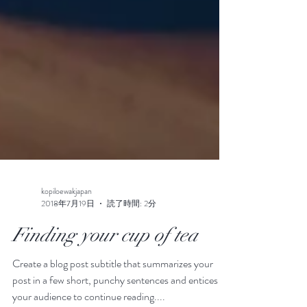
kopiloewakjapan
2018年7月19日
読了時間: 2分
Finding your cup of tea
Create a blog post subtitle that summarizes your